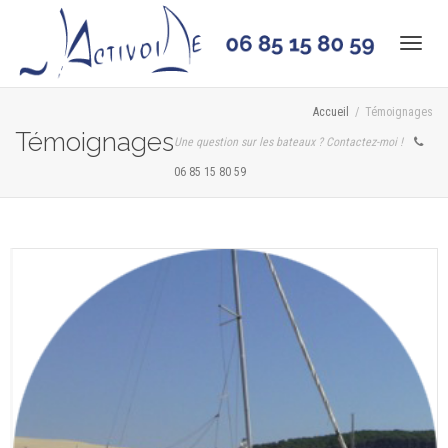
Acti
Accueil
Témoignages
Témoignages
Une question sur les bateaux ? Contactez-moi !
navi
06 85 15 80 59