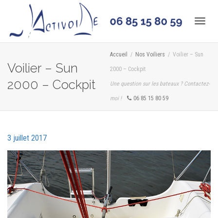
Acti
Accueil
Nos Voiliers
Voilier – Sun
Voilier – Sun
2000 – Cockpit
navi
2000 – Cockpit
Une question sur les bateaux ? Contactez-
moi !
06 85 15 80 59
3 juillet 2017